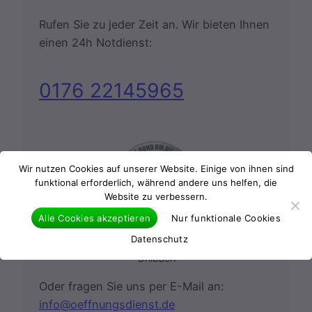
Rufen Sie zu jeder Zeit an. Wir bieten Ihnen
einen 24h Notdienst:
0176 22145965
Wir nutzen Cookies auf unserer Website. Einige von ihnen sind
funktional erforderlich, während andere uns helfen, die
Website zu verbessern.
Alle Cookies akzeptieren
Nur funktionale Cookies
Datenschutz
24 Stunden Notdienst
Uhlbach
Oder fragen Sie uns per E-Mail an:
info@oeffnungsdienst.de